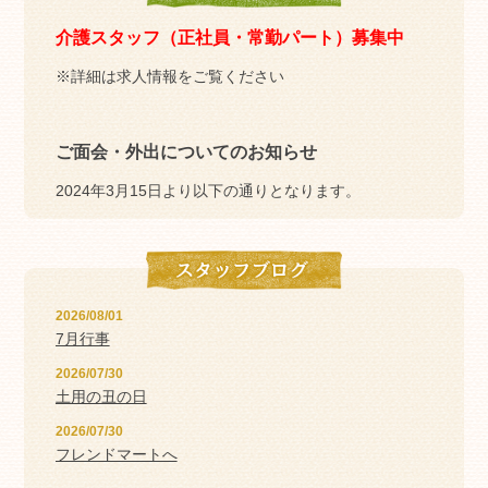
介護スタッフ（正社員・常勤パート）募集中
※詳細は求人情報をご覧ください
ご面会・外出についてのお知らせ
2024年3月15日より以下の通りとなります。
【面会について】
（1）事前予約
不要
2026/08/01
（2）面会場所
7月行事
2026/07/30
利用者さんの居室内もしくはユニット内
土用の丑の日
（3）面会可能時間帯
2026/07/30
9：00～18：00
フレンドマートへ
※感染対策