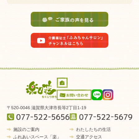
2026/07/06
もうすぐ七夕☆彡
以下の感染対策を必ずお守りください。
2026/06/30
（1）サージカル（不織布）マスクの着用
お誕生日おめでとうございます♪
（2）手指消毒・面会簿の記入・うがい・石鹸での手洗
2026/06/30
い
外国人材についての研修を受講しました。
【外出について】
2026/06/25
訪問美容でした☆
（1）事前予約
2026/06/23
原則不要、ただし食事時間と重複する外出、1時
訪問理容
間以上の外出の場合は
2026/06/21
事前にお知らせください。
父の日のお祝い(^^♪
（2）外出時間帯
2026/06/16
よし笛コンサート♬
〒520-0046 滋賀県大津市長等2丁目1-19
10：00～17：00
※感染対策
以下の感染対策を必ずお守りください。
施設のご案内
わたしたちの生活
ふれあいスペース「楽」
交通アクセス