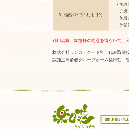
施設
介護
3.上記以外での利用目的
施設
外部
利用者様、家族様の同意を得ないで、
株式会社ランガ・グード社 代表取締役
認知症高齢者グループホーム楽日荘 管