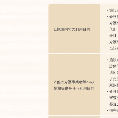
施設
介護
介護
1.施設内での利用目的
入所
会計
介護
当該
施設
診療
退所
また
2.他の介護事業者等への
家族
情報提供を伴う利用目的
介護
審査
審査
損害