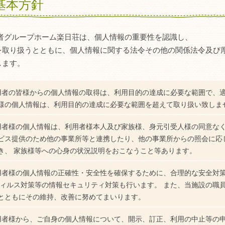
基本方針
者グループホーム楽日荘は、個人情報の重要性を認識し、
を取り扱うとともに、個人情報に関する法令その他の関係法令及び厚
します。
用者の皆様からの個人情報の取得は、利用目的の達成に必要な範囲で、
様の個人情報は、利用目的の達成に必要な範囲を超えて取り扱い致しま
用者様の個人情報は、利用者様本人及び家族様、身元引受人様の同意なく
ビス提供のため他の事業所等と連携したり、他の事業所からの照会に応
き、 家族様等への心身の状況説明をおこなうこと等あります。
用者様の個人情報の正確性・安全性を確保するために、合理的な安全対
ウィルス対策等の情報セキュリティ対策も行います。 また、当施設の職
とともにその維持、改善に努めてまいります。
用者様から、ご自身の個人情報について、開示、訂正、利用の中止等の